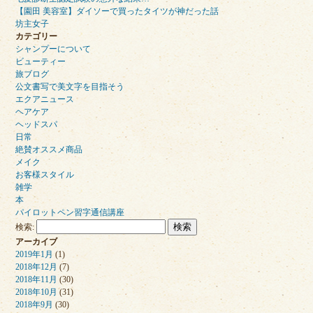
【園田 美容室】ダイソーで買ったタイツが神だった話
坊主女子
カテゴリー
シャンプーについて
ビューティー
旅ブログ
公文書写で美文字を目指そう
エクアニュース
ヘアケア
ヘッドスパ
日常
絶賛オススメ商品
メイク
お客様スタイル
雑学
本
パイロットペン習字通信講座
検索:
アーカイブ
2019年1月
(1)
2018年12月
(7)
2018年11月
(30)
2018年10月
(31)
2018年9月
(30)