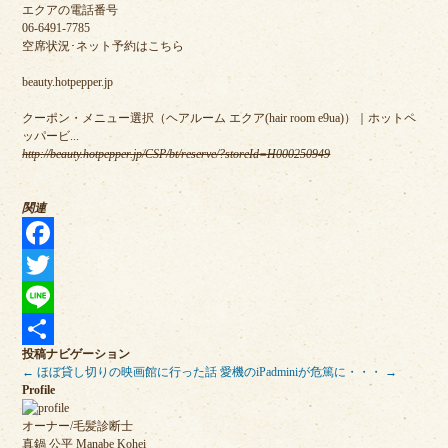
エクアの電話番号
06-6491-7785
空席状況･ネット予約はこちら
beauty.hotpepper.jp
クーポン・メニュー選択（ヘアルーム エクア(hair room e9ua)）｜ホットペ
ッパービ...
http://beauty.hotpepper.jp/CSP/bt/reserve/?storeId=H000250949
関連
Facebook
Twitter
Line
投稿ナビゲーション
共
←
ほぼ貸し切りの映画館に行った話
愛機のiPadminiが危篤に・・・
→
Profile
有
オーナー/毛髪診断士
真鍋 公平 Manabe Kohei