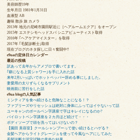
美容師歴19年
生年月日 1981年1月31日
血液型 AB
趣味 散歩 旅 カメラ
2013年 地元の尼崎市園田駅近に［ヘアルームエクア］をオープン
2015年 エステシモヘッドスパ シニアビューティスト取得
2016年 ｢ヘアケアマイスター」を取得
2017年 ｢毛髪診断士｣取得
現在ブログのネタ探しに日々奮闘中‼︎
e9uaの定休日カレンダー
最近の投稿
訳あって去年からアメブロで書いてます。
｢癖になる上質シャワー｣を手に入れた話
来年2月いっぱいでホットペッパー辞める事にしました。
妻愛用の太りずらくなるサプリメント
映画前に苦行をした話
e9ua blogの人気記事
ミンティアを食べ続けると危険なことになる！？
ファブリーズやリセッシュは絶対に身体にふってはイケないって話
ユーキャンのボールペン字講座で字はキレイになるのか?
パイロットペン字講座を２カ月ほど続けて・・・
ボディソープで頭を洗ってはいけないの？
【園田 美容室】クールシャンプーって使い続けるとハゲる？
金髪ヘアからライトグレージュを使って今風なヘアにしてみた
毛髪診断士認定試験の意外な結果…