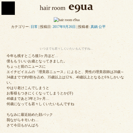
カテゴリー:
日常
| 投稿日:
2017年9月26日
|
投稿者:
真鍋 公平
いつまでも若々しくいたいもんですね…
今年も残すところ後3ヶ月ほど…
僕ももういいお歳となってきました。
ちょっと前のニュースに
エイチビイエムの「理美容ニュース」によると、男性の理美容師は20歳～
34歳までで約9割を占め、35歳以上は12％、40歳以上となると6％しかいな
い。
やはり老けこんでしまうと
お客様もつきにくくなってしまうとか(汗)
40歳まであと3年と3ヶ月…
何歳になっても若々しくいたいもんですね
ちなみに最近始めた顔パック
我ながらキモいわ…
さて今日もがんばろ