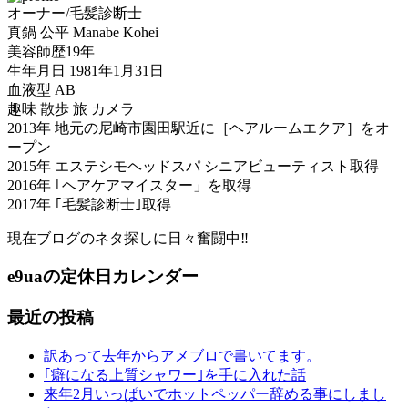
オーナー/毛髪診断士
真鍋 公平 Manabe Kohei
美容師歴19年
生年月日 1981年1月31日
血液型 AB
趣味 散歩 旅 カメラ
2013年 地元の尼崎市園田駅近に［ヘアルームエクア］をオ
ープン
2015年 エステシモヘッドスパ シニアビューティスト取得
2016年 ｢ヘアケアマイスター」を取得
2017年 ｢毛髪診断士｣取得
現在ブログのネタ探しに日々奮闘中‼︎
e9uaの定休日カレンダー
最近の投稿
訳あって去年からアメブロで書いてます。
｢癖になる上質シャワー｣を手に入れた話
来年2月いっぱいでホットペッパー辞める事にしまし