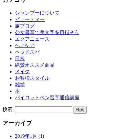
シャンプーについて
ビューティー
旅ブログ
公文書写で美文字を目指そう
エクアニュース
ヘアケア
ヘッドスパ
日常
絶賛オススメ商品
メイク
お客様スタイル
雑学
本
パイロットペン習字通信講座
検索:
アーカイブ
2019年1月
(1)