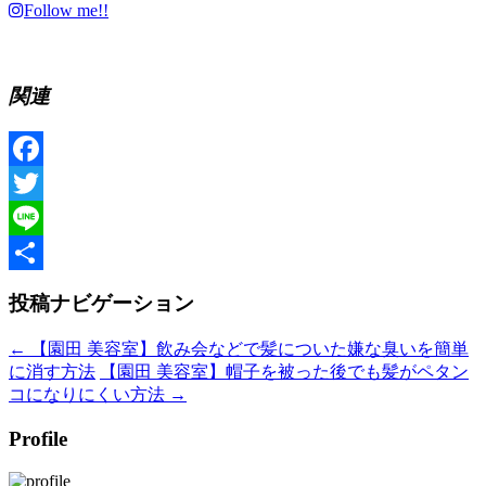
Follow me!!
関連
Facebook
Twitter
Line
共
投稿ナビゲーション
有
←
【園田 美容室】飲み会などで髪についた嫌な臭いを簡単
に消す方法
【園田 美容室】帽子を被った後でも髪がペタン
コになりにくい方法
→
Profile