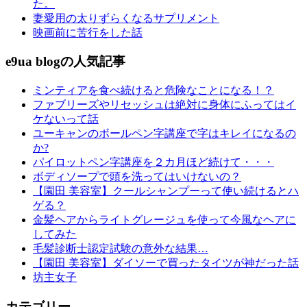
た。
妻愛用の太りずらくなるサプリメント
映画前に苦行をした話
e9ua blogの人気記事
ミンティアを食べ続けると危険なことになる！？
ファブリーズやリセッシュは絶対に身体にふってはイ
ケないって話
ユーキャンのボールペン字講座で字はキレイになるの
か?
パイロットペン字講座を２カ月ほど続けて・・・
ボディソープで頭を洗ってはいけないの？
【園田 美容室】クールシャンプーって使い続けるとハ
ゲる？
金髪ヘアからライトグレージュを使って今風なヘアに
してみた
毛髪診断士認定試験の意外な結果…
【園田 美容室】ダイソーで買ったタイツが神だった話
坊主女子
カテゴリー