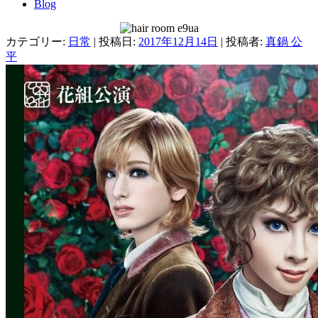
Blog
カテゴリー:
日常
| 投稿日:
2017年12月14日
|
投稿者:
真鍋 公
平