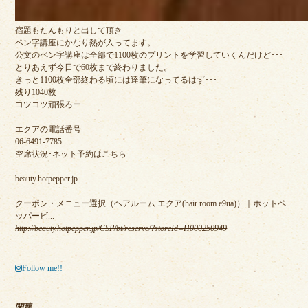
宿題もたんもりと出して頂き
ペン字講座にかなり熱が入ってます。
公文のペン字講座は全部で1100枚のプリントを学習していくんだけど･･･
とりあえず今日で60枚まで終わりました。
きっと1100枚全部終わる頃には達筆になってるはず･･･
残り1040枚
コツコツ頑張ろー
エクアの電話番号
06-6491-7785
空席状況･ネット予約はこちら
beauty.hotpepper.jp
クーポン・メニュー選択（ヘアルーム エクア(hair room e9ua)）｜ホットペ
ッパービ...
http://beauty.hotpepper.jp/CSP/bt/reserve/?storeId=H000250949
Follow me!!
関連