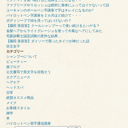
ミンティアを食べ続けると危険なことになる！？
ファブリーズやリセッシュは絶対に身体にふってはイケないって話
ユーキャンのボールペン字講座で字はキレイになるのか?
パイロットペン字講座を２カ月ほど続けて・・・
ボディソープで頭を洗ってはいけないの？
【園田 美容室】クールシャンプーって使い続けるとハゲる？
金髪ヘアからライトグレージュを使って今風なヘアにしてみた
毛髪診断士認定試験の意外な結果…
【園田 美容室】ダイソーで買ったタイツが神だった話
坊主女子
カテゴリー
シャンプーについて
ビューティー
旅ブログ
公文書写で美文字を目指そう
エクアニュース
ヘアケア
ヘッドスパ
日常
絶賛オススメ商品
メイク
お客様スタイル
雑学
本
パイロットペン習字通信講座