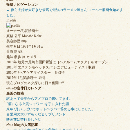
投稿ナビゲーション
←
僕ら夫婦が大好きな最高で最強のラーメン屋さん
コーヘー服断食始めま
した。
→
Profile
オーナー/毛髪診断士
真鍋 公平 Manabe Kohei
美容師歴19年
生年月日 1981年1月31日
血液型 AB
趣味 散歩 旅 カメラ
2013年 地元の尼崎市園田駅近に［ヘアルームエクア］をオープン
2015年 エステシモヘッドスパ シニアビューティスト取得
2016年 ｢ヘアケアマイスター」を取得
2017年 ｢毛髪診断士｣取得
現在ブログのネタ探しに日々奮闘中‼︎
e9uaの定休日カレンダー
最近の投稿
訳あって去年からアメブロで書いてます。
｢癖になる上質シャワー｣を手に入れた話
来年2月いっぱいでホットペッパー辞める事にしました。
妻愛用の太りずらくなるサプリメント
映画前に苦行をした話
e9ua blogの人気記事