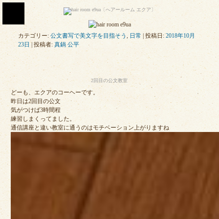
カテゴリー:
公文書写で美文字を目指そう
,
日常
| 投稿日:
2018年10月
23日
|
投稿者:
真鍋 公平
2回目の公文教室
どーも、エクアのコーヘーです。
昨日は2回目の公文
気がつけば3時間程
練習しまくってました。
通信講座と違い教室に通うのはモチベーション上がりますね